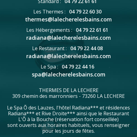
Standard :
04 79 22 61 61
Les Thermes :
04 79 22 60 30
thermes@lalecherelesbains.com
Les Hébergements :
04 79 22 61 61
radiana@lalecherelesbains.com
Le Restaurant :
04 79 22 44 08
radiana@lalecherelesbains.com
Le Spa :
04 79 22 44 16
spa@lalecherelesbains.com
THERMES DE LA LECHERE
309 chemin des marronniers - 73260 LA LECHERE
Le Spa Õ des Lauzes, l'hôtel Radiana*** et résidences
Radiana*** et Rive Droite*** ainsi que le Restaurant
L'Õ à la Bouche (réservation fort conseillée)
sont ouverts aux horaires habituels, vous renseigner
pour les jours de fêtes.