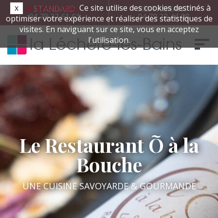
x
En savoir plus.
Ce site utilise des cookies destinés à
STANDARD
RESTAURANT
04 79 22 61 61
04 79 22 44 08
optimiser votre expérience et réaliser des statistiques de
visites. En naviguant sur ce site, vous en acceptez
l'utilisation.
Le Restaurant Õ à la
Bouche
UNE CUISINE SAVOYARDE & GOURMANDE