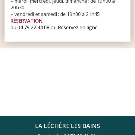
– mardi, mercredi, jeudi, dimanche : de 19h00 à
20h30
– vendredi et samedi : de 19h00 à 21h45
uite
RÉSERVATION
au
04 79 22 44 08
ou
Réservez en ligne
LA LÉCHÈRE LES BAINS