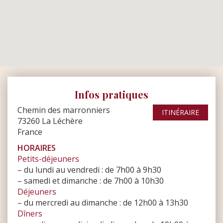
a cuisine est
un peu élevé
eureux que
us prenons
a cuisine.
’équipe du
Infos pratiques
ar
Guest Suite
Chemin des marronniers
ITINÉRAIRE
 déçu sur
73260 La Léchère
France
HORAIRES
uest Suite
Petits-déjeuners
me
nt
ce
– du lundi au vendredi : de 7h00 à 9h30
– samedi et dimanche : de 7h00 à 10h30
 !
Déjeuners
– du mercredi au dimanche : de 12h00 à 13h30
Dîners