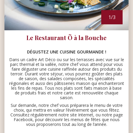
1/3
llerons cet hotel
Le Restaurant Õ à la Bouche
Avis vérifié par
Guest Suite
DÉGUSTEZ UNE CUISINE GOURMANDE !
fique
Dans un cadre Art Déco ou sur les terrasses avec vue sur le
parc thermal et la vallée, notre chef vous attend pour vous
faire déguster une cuisine raffinée autour des produits du
Avis vérifié par
Guest Suite
terroir. Durant votre séjour, vous pourrez goûter des plats
de saison, des salades composées, les spécialités
ur leur sympathie. Petit bémol
régionales et aussi des pâtisseries maison qui enchanteront
e 2h.
les fins de repas. Tous nos plats sont faits maison à base
de produits frais et notre carte est renouvelée chaque
saison.
Avis vérifié par
Guest Suite
Sur demande, notre chef vous préparera le menu de votre
choix, qui mettra en valeur l’événement que vous fêtez.
sion de manger que du beurre
quilibré pour moi qui est des
roblème gastrique et plus de
Consultez régulièrement notre site Internet, ou notre page
Facebook, pour découvrir les menus de fêtes que nous
vous proposerons tout au long de l’année.
che :
votre expérience n’ait
lement L'équipe Radiana